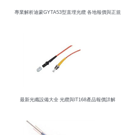
專業解析迪蒙GYTA53型直埋光纜 各地報價與正規
購買渠道指南
最新光纖設備大全 光纜與IT168產品報價詳解