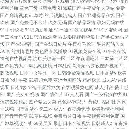
视频黄
A片com
美女福利在线观看
狼人激情网
伦理片香港
极品
福利导航
黄色三级最新免费
91嫩草国产
午夜成年人网站
免费
国产高清视频
91草莓
丝瓜视频污成人
国产亚洲视品在线
国产
玖玖
国产免费毛不卡片
久久无码
国产精品网络
孕妇无码在线
91手机论坛
91视频新地址
91日逼
午夜啪视频
91啪水蜜桃网
国
产二区无码
91日韩在线观看
西瓜影院视频全集
国产孕妇无码视
频
国产在线福利
国产在线日皮片
午夜神马伦理
毛片网站美女
AV福利激情毛片
黄色网在线播放
91视频免费在线
91午夜在线
福利在线视频导航
欧美喷潮一区二区
午夜理论片
日本第二片区
国产免费大片
精品呦视频
日本乱伦高清无码
深夜国产视频
91
刺激视频
日本中文字幕一区
日韩免费精品视频
日本高清v
欧美
日韩伦理午夜
91碰超免费
亚洲色图网站
精品欧美
成人AV在线
观看
日本a级在线
干露脸熟女
在线观看黄色网
成人抖音
爰上碰
91
国产美女91视频
国产情侣片
97人人看
国产三级视频在线
91
免费视频精品
国产精品另类
黄色AV网站人
黄色91福利社
污网
址18禁
国产高清不卡二区
成人午夜视频免费
欧美激情福利网
国产青青青草
91草逼视频
免费看片日韩
午夜视频福利免费
国
产嫩草视频在线
69叉叉叉
最新日本在线视频
日韩成人a
青青操