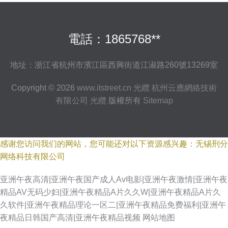
電話：1865768**
地址：浙江省杭州市濱江區西興街道江淑路260號13269室
Copyright © 2026
www.itstreet.cn
光纜
杭州云應網絡技術
有限公司
光纜
版權所有
Sitemap
感谢您访问我们的网站，您可能还对以下资源感兴趣：无锡刑分
网络科技有限公司
亚洲午夜高清|亚洲午夜国产成人Av电影|亚洲午夜激情|亚洲午夜
精品AV无码少妇|亚洲午夜精品A片久久W|亚洲午夜精品A片久
久软件|亚洲午夜精品理论一区二|亚洲午夜精品免费福利|亚洲午
夜精品日韩国产高清|亚洲午夜精品视频
网站地图