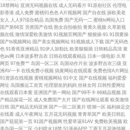
18禁网站
亚洲无码视频在线
成人无码看片
91原创社区
伦理电
影香港
成人免费
蜜桃91色色
A片视频网
国产自在线
操欧美老
女人
人人97综合精品
岛国免费
国产无码一二
蜜桃tv网站入口
国产第66页
另类国产在线
熟女自拍偷拍
青青久视频
久草新视
频在线
激情深爱欧美激情
91视频官网国产
狠狠操-91
91我要操
国产ts视频网站
国产美女视频网站
91视频成人下载
国产无码色
色
91香蕉亚洲精品
91伊人加勒比
欧美狠狠插
日韩精品高清
黄
色av网
日本波多野吉衣
日韩在线观看精品
日本一级电影
久草
网页
97免费艹
岛国一区二区
岛国动作片在
波多野吉衣三级
亚
洲AV一卡
在线免费小视频
搞黄网站在线观看
免费色情A片网扯
91资源在线视频
蜜桃视频网站
91中文
国产在线视频
福利爱爱
网址
岛国搬运工首页
伦理朋友的妈妈
丝袜女同
日韩性爱网址
在线观看日本黄
亚洲国产第一网站
国产99不卡
66精品视频
国
产精品探花一区
成人免费国产大片
国产在线网址观看
欧美激情
日韩
国产精品无码亚洲
国产一区二区黄片
喷潮一区
福利姬足交
在线看
成人午夜网址
五月花无码视频
青青草国产
欧美日韩乱
国产屁屁第一页
91国产视频网
性爱草逼91AV
免费欧美视频
欧
美岛国一区二区
少妇喷水18禁
51漫画APP
丁香五月花激情网