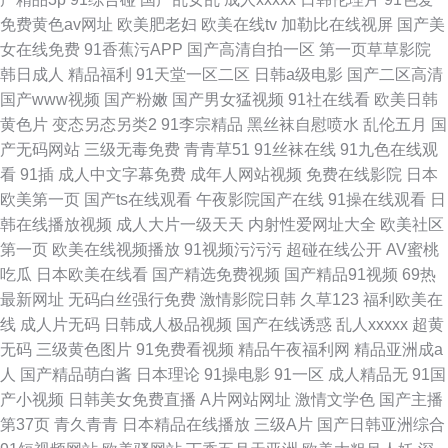
免费黄色av网址
欧美肥老妇
欧美在线tv
加勒比在线视屏
国产美
女在线免费
91香蕉污APP
国产高清自拍一区
第一页草草影院
韩日成人
精品福利
91天堂一区二区
日韩a级电影
国产二区高清
国产www视频
国产粉嫩
国产男女猛视频
91社在线看
欧美日韩
黄色片
变态另态另类2
91李宗精品
黑丝袜自慰喷水
乱伦五月
国
产无码网站
三级无毒免费
青青草51
91丝袜在线
91九色在线观
看
91插
成人中文字幕免费
成年人网站视频
免费在线影院
日本
欧美第一页
国产ts在线观看
午夜影院国产在线
91操在线观看
日
韩在线播放视频
成人大片一级天天
内射性爱网址大全
欧美社区
第一页
欧美在线视频播放
91视频污污污
超碰在线公开
AV蜜桃
吃瓜
日本欧美在线看
国产精选免费视频
国产精品91视频
69热
最新网址
无码白丝强行免费
激情影院日韩
久草123
福利欧美在
线
成人片无码
日韩成人极品视频
国产在线诱惑
乱人xxxxx
超黄
无码
三级黄色图片
91免费看视频
精品午夜福利网
精品亚洲成a
人
国产精品萌白酱
日本理论
91操电影
91一区
成人精品无
91国
产小视频
日韩美女免费直播
A片网站网址
激情文学色
国产主播
第37页
青久青青
日本精品在线播放
三级A片
国产日韩亚洲综合