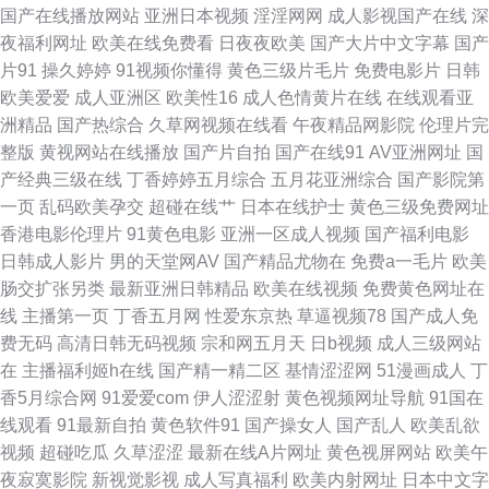
国产在线播放网站
亚洲日本视频
淫淫网网
成人影视国产在线
深
国产黄在线看 免费成人 探花精选 中日韩欧成人网址 av性爱在线观看 国产精
夜福利网址
欧美在线免费看
日夜夜欧美
国产大片中文字幕
国产
片91
操久婷婷
91视频你懂得
黄色三级片毛片
免费电影片
日韩
品爽歪歪 六月天色色网站 91成人区 豆花社区在线观看 精品欧美乱码 欧美成
欧美爱爱
成人亚洲区
欧美性16
成人色情黄片在线
在线观看亚
洲精品
国产热综合
久草网视频在线看
午夜精品网影院
伦理片完
人女同黄 午夜偷拍福利 91视频草草 超碰在线青草97 黄色欧美网站 日本a∨
整版
黄视网站在线播放
国产片自拍
国产在线91
AV亚洲网址
国
产经典三级在线
丁香婷婷五月综合
五月花亚洲综合
国产影院第
无码 亚洲乱轮小说网 国产一区二区久久 在线观看国产成年 AV福利色站导航
一页
乱码欧美孕交
超碰在线艹
日本在线护士
黄色三级免费网址
香港电影伦理片
91黄色电影
亚洲一区成人视频
国产福利电影
国产精品日韩久久 欧美日韩黑料 深夜福利影院 91a视频在线 www99热 欧美
日韩成人影片
男的天堂网AV
国产精品尤物在
免费a一毛片
欧美
肠交扩张另类
最新亚洲日韩精品
欧美在线视频
免费黄色网址在
日A片 亚洲精选中文字幕 www69视频 国产男女啪啪视频 色偷偷影院 91V视
线
主播第一页
丁香五月网
性爱东京热
草逼视频78
国产成人免
费无码
高清日韩无码视频
宗和网五月天
日b视频
成人三级网站
频高跟 超碰草草网 韩国美女被操 欧美sm网站 91网页版极品 国产自牌偷牌
在
主播福利姬h在线
国产精一精二区
基情涩涩网
51漫画成人
丁
香5月综合网
91爱爱com
伊人涩涩射
黄色视频网址导航
91国在
第9 熟妇tv操 91豆花吃瓜 变态伪娘自慰 韩国OK影院麻豆 色色瑟瑟瑟 91福利
线观看
91最新自拍
黄色软件91
国产操女人
国产乱人
欧美乱欲
视频
超碰吃瓜
久草涩涩
最新在线A片网址
黄色视屏网站
欧美午
视频导航 菠萝αⅴ 韩国av高清无码 在线91 都市激情伊人 日本免费A∨ 亚洲一
夜寂寞影院
新视觉影视
成人写真福利
欧美内射网址
日本中文字