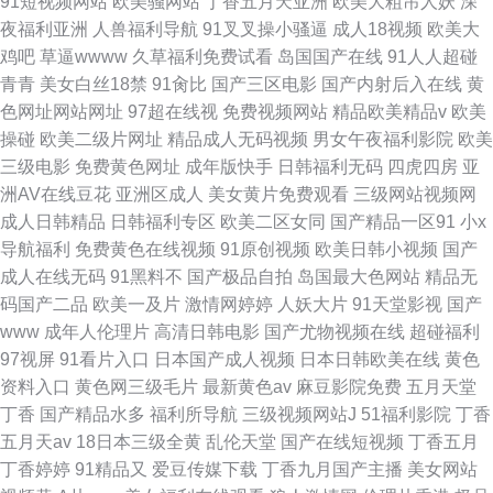
91短视频网站
欧美骚网站
丁香五月天亚洲
欧美大粗吊人妖
深
夜福利亚洲
人兽福利导航
91叉叉操小骚逼
成人18视频
欧美大
鸡吧
草逼wwww
久草福利免费试看
岛国国产在线
91人人超碰
青青
美女白丝18禁
91肏比
国产三区电影
国产内射后入在线
黄
色网址网站网址
97超在线视
免费视频网站
精品欧美精品v
欧美
操碰
欧美二级片网址
精品成人无码视频
男女午夜福利影院
欧美
三级电影
免费黄色网址
成年版快手
日韩福利无码
四虎四房
亚
洲AV在线豆花
亚洲区成人
美女黄片免费观看
三级网站视频网
成人日韩精品
日韩福利专区
欧美二区女同
国产精品一区91
小x
导航福利
免费黄色在线视频
91原创视频
欧美日韩小视频
国产
成人在线无码
91黑料不
国产极品自拍
岛国最大色网站
精品无
码国产二品
欧美一及片
激情网婷婷
人妖大片
91天堂影视
国产
www
成年人伦理片
高清日韩电影
国产尤物视频在线
超碰福利
97视屏
91看片入口
日本国产成人视频
日本日韩欧美在线
黄色
资料入口
黄色网三级毛片
最新黄色av
麻豆影院免费
五月天堂
丁香
国产精品水多
福利所导航
三级视频网站J
51福利影院
丁香
五月天av
18日本三级全黄
乱伦天堂
国产在线短视频
丁香五月
丁香婷婷
91精品又
爱豆传媒下载
丁香九月国产主播
美女网站