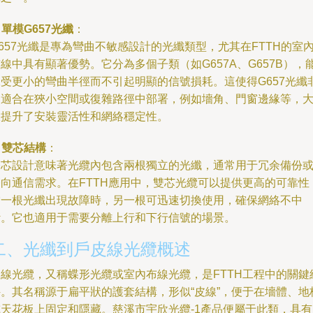
.
單模G657光纖
：
657光纖是專為彎曲不敏感設計的光纖類型，尤其在FTTH的室
線中具有顯著優勢。它分為多個子類（如G657A、G657B），
承受更小的彎曲半徑而不引起明顯的信號損耗。這使得G657光纖
常適合在狹小空間或復雜路徑中部署，例如墻角、門窗邊緣等，
大提升了安裝靈活性和網絡穩定性。
.
雙芯結構
：
雙芯設計意味著光纜內包含兩根獨立的光纖，通常用于冗余備份
雙向通信需求。在FTTH應用中，雙芯光纜可以提供更高的可靠性
當一根光纖出現故障時，另一根可迅速切換使用，確保網絡不中
斷。它也適用于需要分離上行和下行信號的場景。
二、光纖到戶皮線光纜概述
皮線光纜，又稱蝶形光纜或室內布線光纜，是FTTH工程中的關鍵
件。其名稱源于扁平狀的護套結構，形似“皮線”，便于在墻體、地
或天花板上固定和隱藏。慈溪市宇欣光纜-1產品便屬于此類，具有