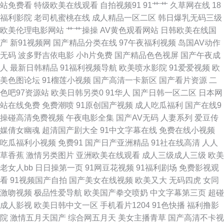
站免费看
特级欧美在线观看
自拍视频91
91艹艹
久草网在线
18
剧场 午夜探花 伊人AⅤ大香蕉 在线91免费 91夫妻交友 久久福利合集 婷婷5
福利影院
老司机蜜桃在线
成人精品一区二区
韩日爆乳无码三级
欧美伦理电影网站
艹艹操操
AV黄色观看网站
日韩欧美在线国
月激情网 日本不卡1234 日韩成性交网在线 女人的天堂网av 做爱丝足网 另
产
新91视频网
国产精品分类在线
97午夜福利视频
岛国AV动作
无码
波多野吉依电影
小h片免费
国产精品色色视屏
国产午夜成
类四虎色 91免费观 国产91足交视频 99福利网 激清色色 免费人成自尉网站
人
最新日韩精品
91福利视频导航
欧美喷水影院
91爱爱视频
欧
美色图论坛
91榴莲小视频
国产高清一卡新区
国产看片资源
二
第一福利论坛影院 久久丝袜足交91 蜜桃福利视频 久久8热 午夜激情视频网
色吧97资源站
欧美日韩另类0
91华人
国产日韩一区二区
日本网
站在线免费
免费潮喷
91原创国产视频
成人吃瓜福利
国产在线9
站 五月天欧美色 91午夜影院在线 岛国大片网站 国产午夜福利影院 美国性福
操碰高清免费视频
午夜电影全集
国产AV无码
人妻系列
爱豆传
媒倩女幽魂
超清国产剧大全
91中文字幕在线
免费在线小视频
福利导航 日本AA网站 偷拍97网 一区三区 AV天堂电影院 国产精区 欧美一级
吃瓜福利小视频
免费91
国产日产亚洲精品
91社在线高清
人人
草香蕉
激情另类图片
亚洲欧美在线观看
成人三级成人三级
欧美
一级一级 五月天色色影院 91抠逼 福利AV 麻豆ddys 91打屁股 巨乳福利导航
老女人bb
日日操第一页
91网豆花视频
91福利剧场
免费影视观
看
91视频国产自拍
国产美女在线视频
欧美又大
无码四虎
女同
亚洲三级性爱 欧美啪啪午夜频道 97免费在线视频 成人喷水www 国产地址一
激吻视频
极品性爱导航
欧美国产拳交喷奶
中文字幕第三页
超碰
成人影视
欧美日韩中文一区
手机看片1204
91色快播
福利撸影
国产精品欧美区 欧美A√视频 四虎黄一级片 97狼友基地 av大全观看网址 日
院
激情五月天国产
综合网五月天
美女主播青草
国产高清不卡视