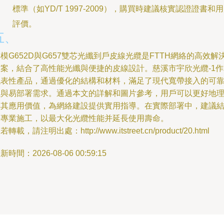
標準（如YD/T 1997-2009），購買時建議核實認證證書和
評價。
五、
模G652D與G657雙芯光纖到戶皮線光纜是FTTH網絡的高效解
方案，結合了高性能光纖與便捷的皮線設計。慈溪市宇欣光纜-1作
代表性產品，通過優化的結構和材料，滿足了現代寬帶接入的可
性與易部署需求。通過本文的詳解和圖片參考，用戶可以更好地
解其應用價值，為網絡建設提供實用指導。在實際部署中，建議
合專業施工，以最大化光纜性能并延長使用壽命。
若轉載，請注明出處：http://www.itstreet.cn/product/20.html
新時間：2026-08-06 00:59:15