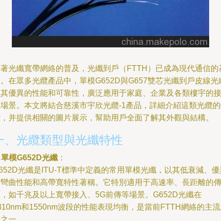
隨著光纖寬帶網絡的普及，光纖到戶（FTTH）已成為現代通信的
。在眾多光纜產品中，單模G652D與G657雙芯光纖到戶皮線光
以其優異的性能和可靠性，廣泛應用于家庭、企業及各類樓宇的
入場景。本文將結合慈溪市宇欣光纜-1產品，詳細介紹這類光纜的
點，并提供相關的圖片展示，幫助用戶全面了解其外觀與結構。
一、光纜類型與光纖特性
.
單模G652D光纖
：
652D光纖是ITU-T標準中定義的常用單模光纖，以其低衰減、優
的彎曲性能和高帶寬特性著稱。它特別適用于高速率、長距離的
，如千兆及以上寬帶接入、5G前傳等場景。G652D光纖在
310nm和1550nm波段的性能表現均衡，是當前FTTH網絡的主
擇之一。