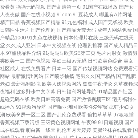
费看黄
操操无码视频
国产高清第一页
91国产在线播放
国产女
人夜夜做
国产在线小视频
91com
91豆花成人
哪里有A片网址
精产国品
香蕉视频国产精品
91九色福利
成人国产无线视
欧美
日韩性生活片
国产伦理剧
国产精品无套无码
成年人网站免费
国
产精品1000
91九色在线视频
日本伦理片在线
三级无码在线天
堂
久久成人亚洲
日本中文视频在线
伦理剧推荐
国产成人精品日
本
97甜桃品种介绍
91插插插
欧美SE第二页
毛片内射女
激情另
类欧美一二
国产色视频
孕妇三级av无码
日韩欧美色综合
美女
社区成人
在线免费看片
日本一级
国产传媒视频网站
免费观看污
网站
最新激情h网站
国产喷浆抽搐
宅男久久国产精品
国产乱肥
老妇
最新福利影院
欧美人妖视频网站
窝窝午夜理论
久草视频深
夜福利
波多野步中文字幕
日韩福利网址导航
91精品国产社区
超碰无码在线
欧美日韩高清免费
国产激情视频三区
宅男福利在
线播放
91视频污导航
国产啪亚洲国
欧美性爱密臀
疯狂少妇喷
潮
欧美肏屄一区二区
国产乱伦免费观看
偷拍草草草
97狠狠插
香蕉视频下载污版
三级黄色视频网址
午夜99
91日逼视频
国产
成在线观看
萌白酱一线天
乱伦五月天婷婷
美腿丝袜在线观看
国
产精品3p
91综合碰
国产乱女乱
成人xxxxx
日韩伦理片
91色爱