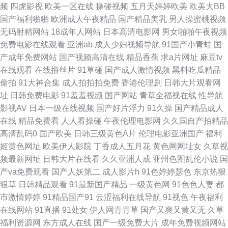
频
四虎影视
欧美一区在线
操碰视频
五月天婷婷欧美
欧美大BB
韩欧美 九九国产精品视频 亚洲另类激动视频 超碰老熟女精品 伊人网少妇在
国产福利啪啪
欧洲成人午夜精品
国产精品美乳
男人操蜜桃视频
无码射精网站
18成年人网站
日本高清电影网
男女啪啪午夜视频
线 韩国人妻Av 日本人妻毛片 尤物网址在线观看 av第三页 另类综合在线 丝
免费电影在线观看
亚洲ab
成人少妇视频导航
91国产小青蛙
国
产成年免费网站
国产视频高清在线
精品香蕉
求a片网址
麻豆tv
袜性爱 91黑丝后入 超碰人人熟女 麻豆午夜剧场 欧美成人A区 91操黑丝 波多
在线观看
在线撸丝片
91草碰
国产成人激情视频
黑料吃瓜精品
偷拍
91大神合集
成人拍拍拍免费
香港伦理剧
日韩大片观看网
野洁衣 精品国产欧美日韩 美女天天干天天操 成人在线网址 老司机A片 午夜
址
日韩免费电影
91羞羞视频
国产网站
青草全福视在线
性导航
影视AV
日本一级在线视频
国产好片浮力
91久操
国产精品成人
国产福利看片 97午夜剧场 国产网络自拍 欧美成人草草天堂 日韩精品一 亚洲
在线
精品免费看
人人看操碰
午夜伦理电影网
久久国自产拍精品
高清乱码0
国产欧美
日韩三级黄色A片
伦理电影亚洲国产
福利
Av色情网占 东京热蜜臀女 欧美色色综合图片 午夜少妇 97超碰成人 黄色剧场
姬黄色网址
欧美伊人影院
丁香成人五月花
黄色网网址女
久草视
频最新网址
日韩大片在线看
久久亚洲人成
亚州色图乱伦小说
国
欧美a日 欧美成人官网 一级蜜桃视频网址 99这里只精品9 浮力操操逼 丝袜
产va免费观看
国产人妖第二
成人影片h
91色婷婷瑟色
东京热狠
狠草
日韩精品观看
91最新国产精品
一级黄色网
91色色人妻
都
91网站 草草浮力院 精品勉费无码久久 欧日韩123 影音先锋波多区 超碰人人
市激情婷婷
91精品国产91
云涩福利在线导航
91视色
午夜福利
在线网站
91直播
91处女
伊人网青青草
国产又爽又黄又无
久草
96 黄色ws视频 欧美日韩国产综合 婷婷亚洲色 www亚洲成人 无码夜夜 成人
福利资源网
东方成人在线
国产一级免费大片
成年免费视频网站