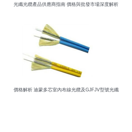
光纖光纜產品供應商指南 價格與批發市場深度解析
價格解析 迪蒙多芯室內布線光纜及GJFJV型號光纖
線纜報價參考（摘自IT168產品報價）