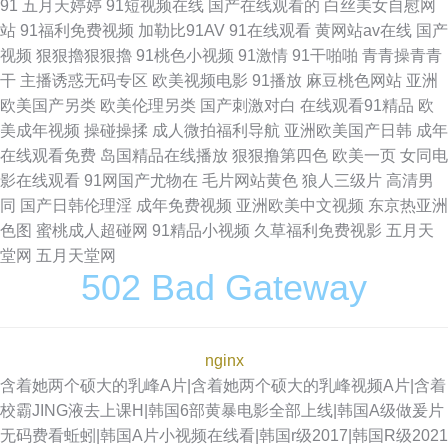
91
五月天婷婷
91短视频在线
国产在线观看的
白丝美女自慰网
站
91福利免费视频
加勒比91AV
91在线观看
黄网站av在线
国产
视频
狠狠擼狠狠擼
91桃色小视频
91激情
91干啪啪
青青操青青
干
主播诱惑无码专区
欧美视频电影
91播放
麻豆桃色网站
亚洲
欧美国产另类
欧美伦理另类
国产刺激对白
在线观看91精品
欧
美成年视频
操碰操揉
成人微拍福利导航
亚洲欧美国产日韩
成年
在线观看免费
岛国精品在线播放
狠狠撸第四色
欧美一页
女同电
影在线观看
91网国产尤物在
毛片网站黄色
狼人三级片
高清男
同
国产日韩伦理淫
成年免费视频
亚洲欧美中文视频
东京热亚洲
色图
蜜桃成人超碰网
91精品小视频
久草福利免费视影
五月天
堂网
五月天堂网
502 Bad Gateway
nginx
含着她两个硕大的乳峰A片|含着她两个硕大的乳峰视频A片|含着
校霸JING液去上课H|韩国6部黄暴电影全部上线|韩国A级做爰片
无码费看蚯蚓|韩国A片小视频在线看|韩国r级2017|韩国R级2021