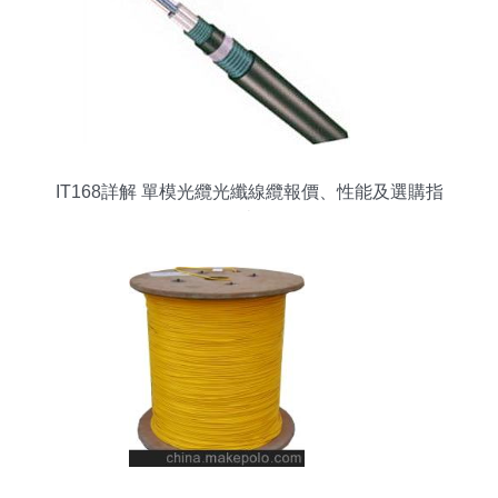
IT168詳解 單模光纜光纖線纜報價、性能及選購指
南