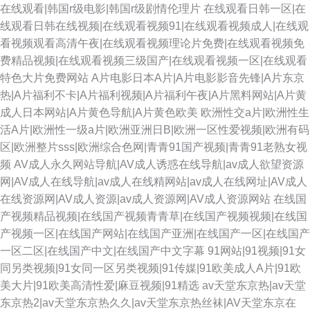
在线观看|韩国r级电影|韩国r级剧情伦理片
在线观看日韩一区|在
线观看日韩在线视频|在线观看视频91|在线观看视频成人|在线观
看视频观看高清午夜|在线观看视频理论片免费|在线观看视频免
费精品视频|在线观看视频三级国产|在线观看视频一区|在线观看
特色大片免费网站
A片电影日本A片|A片电影影音先锋|A片东京
热|A片福利不卡|A片福利视频|A片福利午夜|A片黑料网站|A片黄
成人日本网站|A片黄色导航|A片黄色欧美
欧洲性交a片|欧洲性生
活A片|欧洲性一级a片|欧洲亚洲日B|欧洲一区性爱视频|欧洲有码
区|欧洲整片sss|欧洲综合色网|青青91国产视频|青青91老熟女视
频
AV成人永久网站导航|AV成人诱惑在线导航|av成人欲望资源
网|AV成人在线导航|av成人在线精网站|av成人在线网址|AV成人
在线资源网|AV成人资源|av成人资源网|AV成人资源网站
在线国
产视频精品视频|在线国产视频青青草|在线国产视频视频|在线国
产视频一区|在线国产网站|在线国产亚洲|在线国产一区|在线国产
一区二区|在线国产中文|在线国产中文字幕
91网站|91视频|91女
同另类视频|91女同一区另类视频|91传媒|91欧美成人A片|91欧
美大片|91欧美高清性爱|麻豆视频|91精选
av天堂东京热|av天堂
东京热2|av天堂东京热久久|av天堂东京热丝袜|AV天堂东京在