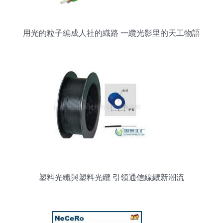
用光的粒子編成人社的織路 一纜光影里的天工物語
塑料光纖與塑料光纜 引領通信線纜新潮流