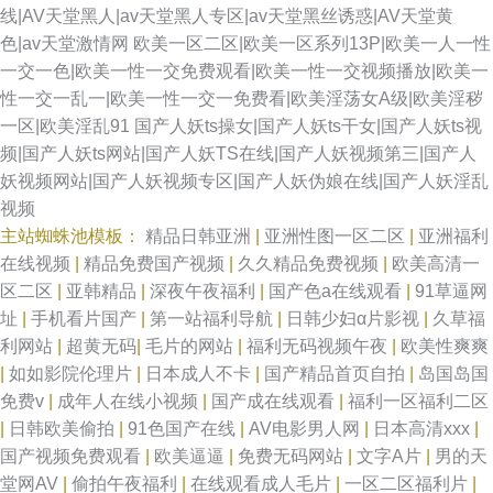
线|AV天堂黑人|av天堂黑人专区|av天堂黑丝诱惑|AV天堂黄
色|av天堂激情网
欧美一区二区|欧美一区系列13P|欧美一人一性
一交一色|欧美一性一交免费观看|欧美一性一交视频播放|欧美一
性一交一乱一|欧美一性一交一免费看|欧美淫荡女A级|欧美淫秽
一区|欧美淫乱91
国产人妖ts操女|国产人妖ts干女|国产人妖ts视
频|国产人妖ts网站|国产人妖TS在线|国产人妖视频第三|国产人
妖视频网站|国产人妖视频专区|国产人妖伪娘在线|国产人妖淫乱
视频
主站蜘蛛池模板：
精品日韩亚洲
|
亚洲性图一区二区
|
亚洲福利
在线视频
|
精品免费国产视频
|
久久精品免费视频
|
欧美高清一
区二区
|
亚韩精品
|
深夜午夜福利
|
国产色a在线观看
|
91草逼网
址
|
手机看片国产
|
第一站福利导航
|
日韩少妇α片影视
|
久草福
利网站
|
超黄无码
|
毛片的网站
|
福利无码视频午夜
|
欧美性爽爽
|
如如影院伦理片
|
日本成人不卡
|
国产精品首页自拍
|
岛国岛国
免费v
|
成年人在线小视频
|
国产成在线观看
|
福利一区福利二区
|
日韩欧美偷拍
|
91色国产在线
|
AV电影男人网
|
日本高清xxx
|
国产视频免费观看
|
欧美逼逼
|
免费无码网站
|
文字A片
|
男的天
堂网AV
|
偷拍午夜福利
|
在线观看成人毛片
|
一区二区福利片
|