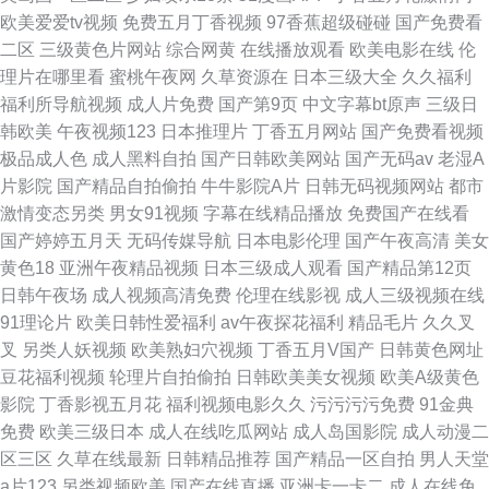
欧美爱爱tv视频
免费五月丁香视频
97香蕉超级碰碰
国产免费看
二区
三级黄色片网站
综合网黄
在线播放观看
欧美电影在线
伦
理片在哪里看
蜜桃午夜网
久草资源在
日本三级大全
久久福利
福利所导航视频
成人片免费
国产第9页
中文字幕bt原声
三级日
韩欧美
午夜视频123
日本推理片
丁香五月网站
国产免费看视频
极品成人色
成人黑料自拍
国产日韩欧美网站
国产无码av
老湿A
片影院
国产精品自拍偷拍
牛牛影院A片
日韩无码视频网站
都市
激情变态另类
男女91视频
字幕在线精品播放
免费国产在线看
国产婷婷五月天
无码传媒导航
日本电影伦理
国产午夜高清
美女
黄色18
亚洲午夜精品视频
日本三级成人观看
国产精品第12页
日韩午夜场
成人视频高清免费
伦理在线影视
成人三级视频在线
91理论片
欧美日韩性爱福利
av午夜探花福利
精品毛片
久久叉
叉
另类人妖视频
欧美熟妇穴视频
丁香五月V国产
日韩黄色网址
豆花福利视频
轮理片自拍偷拍
日韩欧美美女视频
欧美A级黄色
影院
丁香影视五月花
福利视频电影久久
污污污污免费
91金典
免费
欧美三级日本
成人在线吃瓜网站
成人岛国影院
成人动漫二
区三区
久草在线最新
日韩精品推荐
国产精品一区自拍
男人天堂
a片123
另类视频欧美
国产在线直播
亚洲卡一卡二
成人在线免