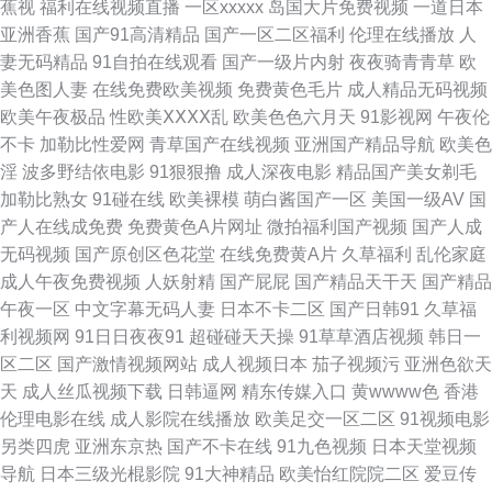
蕉视
福利在线视频直播
一区xxxxx
岛国大片免费视频
一道日本
网址 亚洲76页 91草视频 91豆花官网 亚州撸撸成人网站 韩国3级片 久久国产
亚洲香蕉
国产91高清精品
国产一区二区福利
伦理在线播放
人
妻无码精品
91自拍在线观看
国产一级片内射
夜夜骑青青草
欧
高潮久久 日韩精品三级 亚洲艹视频 51免费在线视频 AV影音资源站 大香蕉
美色图人妻
在线免费欧美视频
免费黄色毛片
成人精品无码视频
欧美午夜极品
性欧美ⅩⅩⅩⅩ乱
欧美色色六月天
91影视网
午夜伦
综合 免费在线毛片 日韩A视频 天美tv入口 亚洲色情小说网 足交视频网址在
不卡
加勒比性爱网
青草国产在线视频
亚洲国产精品导航
欧美色
淫
波多野结依电影
91狠狠撸
成人深夜电影
精品国产美女剃毛
线 AV在线资源站 岛国青青草 国产呦系列哪里看 久久青草国产 欧美性爱午夜
加勒比熟女
91碰在线
欧美裸模
萌白酱国产一区
美国一级AV
国
产人在线成免费
免费黄色A片网址
微拍福利国产视频
国产人成
影院 午夜福利13 91碰在线观看 99热拍久 操操色情到 国产中文11 九九热精
无码视频
国产原创区色花堂
在线免费黄A片
久草福利
乱伦家庭
成人午夜免费视频
人妖射精
国产屁屁
国产精品天干天
国产精品
品66 男女曰逼 青青草超碰在线 日韩精品色综欧美 亚州午夜剧场 自慰视频在
午夜一区
中文字幕无码人妻
日本不卡二区
国产日韩91
久草福
利视频网
91日日夜夜91
超碰碰天天操
91草草酒店视频
韩日一
线观看 91在线观看视频 AV资源网站导航 成人片大香蕉 国产一二三高清无
区二区
国产激情视频网站
成人视频日本
茄子视频污
亚洲色欲天
天
成人丝瓜视频下载
日韩逼网
精东传媒入口
黄wwww色
香港
午夜伦理AV片 99福利导航微拍 www快播 激情av自拍 欧美AA在线 91抖淫
伦理电影在线
成人影院在线播放
欧美足交一区二区
91视频电影
另类四虎
亚洲东京热
国产不卡在线
91九色视频
日本天堂视频
91大神啪视频 超碰人人大 狼人干大香蕉 天天操视频网站 99热在 大香蕉AV
导航
日本三级光棍影院
91大神精品
欧美怡红院院二区
爱豆传