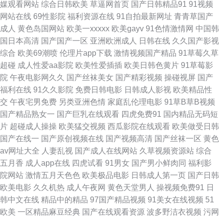
媒观看网站
综合日韩欧美
草逼网首页
国产日韩精品91
91视频
导航网 久久分区操 另类综合图片 伊人成成人 最新AV在线 91黑丝 福利久草
网站在线
69性影院
福利资源在线
91自拍最新网址
青青草国产
成人
黄色岛国网站
欧美一xxxxx
欧美gayv
91色情激情网
中国韩
欧美亚1 香焦污网站 宅男爆菊精品在线 成人免费在线 豆花自拍社区 国产午
国日本高清
国产国产一区
亚洲欧洲成人
日韩在线
久久国产影视
综合
欧美69潮喷
伦理片app下载
激情视频国产精品
91草莓久草
夜高清 巨乳福利导航 丝袜颜射AV网 自拍女人bb 99福利在线 成人在线网址
超碰
成人性爱aa影院
欧美性爱插插
欧美日韩色黄片
91草莓影
院
午夜电影网久久
国产丝袜美女
国产精彩视频
操碰视屏
国产
Av欧美日韩 久草视频在资源线 日韩123AV 伊人91社 91TS在线 91欧美色图
福利在线
91久久影院
免费日韩电影
日韩成人影视
欧美精品性
交
午夜宅男免费
另类亚洲色情
家庭乱伦理电影
91草B草B视频
久草 AV免费网站永久 日韩H网址 人人艹逼 午夜理论影院 91夫妻网 激情小
国产精品熟女一
国产巨乳在线观看
四虎免费91
国内精品无码短
片
超碰成人操操
欧美猛交视频
西瓜影院在线观看
欧美做受日韩
色网 日韩一a 在线91传媒 91青草娱乐 超碰自拍人妻 久草97 欧洲色网91 日
国产在线一
国产原创视频在线
国产视频高清
国产丝袜一区
黄色
av网址大全
人妻乱视
国产成人在线网站
久草视频资源站
综合
韩中文视频 91抱起来打桩 超碰成人人妻 三级片直播网站 人妖麻豆视频 日本
五月香
成人app在线
四虎试看
91男女
国产男小鲜肉同
福利影
院网站
激情五月天色色
欧美极品电影
日韩成人第一页
国产日韩
性交 亚洲成人福利导航 91黑丝网站 视频网站18污 97操人妻 国产乱人乱偷
欧美电影
久久机热
成人午夜网
黄色天堂男人
操视频免费91
日
韩中文在线
精品中的精品
97国产精品视频
91美女在线视频
51
AV 午夜尤物福利 91九色海角涩涩 老湿浮力院 两性蜜桃午夜剧场 午夜性爱
欧美
一区精品麻豆经典
国产在线观看资源
波多野洁衣视频
污网