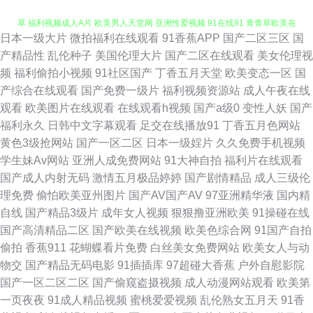
日本一级大片
微拍福利在线观看
91香蕉APP
国产二区三区
国
肏逼社区 影音先锋成人资源 日本女人毛片 午夜激情社区 91每日更新 99超碰
产精品性
乱伦种子
美国伦理大片
国产二区在线观看
美女伦理视
频
福利偷拍小视频
91社区国产
丁香五月天堂
欧美变态一区
国
草 福利视频成人A片 欧美男人天堂网 亚洲性爱视频 91在线91 青青草欧美在
产综合在线观看
国产免费一级片
福利视频资源站
成人午夜在线
观看
欧美图片在线观看
在线观看h视频
国产a级0
变性人妖
国产
线 亚洲se97 91视频资源站 韩国三级亚洲综合 97超碰资源网 海角社区少妇
福利永久
日韩中文字幕观看
足交在线播放91
丁香五月色网站
黄色3级抢网站
国产一区二区
日本一级婬片
久久免费手机视频
另类激情 国产盗摄1区 豆花入口 超碰91夫妻 欧美性生话 国产视频三级 精品
学生妹Av网站
亚洲人成免费网站
91大神自拍
福利片在线观看
国产成人内射无码
激情五月极品婷婷
国产剧情精品
成人三级伦
在线亚洲天堂 91现看网站 探花AV网 伊人操久久 AV操逼电影 国产精品乱子
理免费
偷怕欧美亚州图片
国产AV国产AV
97亚洲精华液
国内精
自线
国产精品3级片
成年女人视频
狠狠撸亚洲欧美
91操碰在线
伦 91社区免费 老司机黄色网址 欧美色性交 婷婷色情网 av福利资源导航 国
国产高清精品二区
国产欧美在线视频
欧美色综合网
91国产自拍
偷拍
香蕉911
花蝴蝶看片免费
白丝美女免费网站
欧美女人与动
产ts系列 精品91蘑菇 美女极品探花 欧美精品一成人 日韩无码磁力 97超碰探
物交
国产精品无码电影
91插插库
97超碰大香蕉
户外自慰影院
国产一区二区二区
国产偷窥盗摄视频
成人动漫网站观看
欧美第
花 AU福利视频导航 AV入口处 亚州色图狠狠干 久草资源福利战 男人午夜av
一页夜夜
91成人精品视频
蜜桃爱爱视频
乱伦熟女五月天
91香