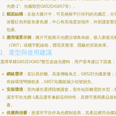
光纜-1”、光纖類型G652D/G657等）。
截面結構
：在放大圖片中，可見兩根平行排列的光纖芯，分
涂覆紅色和藍色著色層，中心有高強度加強件，外部護套緊
包裹。
應用場景示例
：圖片可能展示光纜沿墻角布線、接入家庭光
（ONT）或樓宇配線箱，體現其整潔、隱蔽的安裝效果。
四、選型與使用建議
選擇單模G652D/G657雙芯皮線光纜時，用戶需考慮以下因素：
網絡需求
：若以長距離、高速傳輸為主，G652D光纖更優；
布線環境彎曲較多，G657光纖能減少信號損失。
安裝環境
：室內優先選擇阻燃護套，室外短距離需防水型；
溪市宇欣光纜-1產品通常兼顧這些特性，具體可查閱產品規
書。
供應商信譽
：慈溪市宇欣作為光纜制造商，其產品應符合國