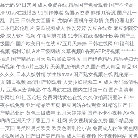
幕无码
97日穴网
成人免费在线
精品国产免费观看
国产不卡高
区姦 草草影院最新地址 韩日色情 欧美性爱区第一页 午夜无码理论 91人人操
清
91av在线播放
91制作传媒
岛国av资源
超碰91资源
国产乱一
乱二乱三
日韩美女直播
91尤物69
蜜桃午夜激情
免费伦理电影
操 久久精品青青草 在线肛交 俺去也av 韩国自拍三及片 欧美精品激情视頻
日本电影伦理片
黄瓜视频成人
性爱婷婷
爱豆在线看
麻豆影院爱
爱
成人软件视频
午夜宅男在线
91专区在线
狠狠干欧美
国产三
18禁黄站 肏屄网五月天婷婷 欧美日韩交配
级国产
国产欧美日韩在线
97五月天婷婷
日韩在线网
91福利社
视频
福利导航
A片三级网站
久草视频8
香蕉APP污视频
艹艹艹
插逼
国产精品五月天
狠狠操欧美性爱
国产绝色精品
精品孕妇无
码视频
午夜A片三级片
天美果冻传媒
久久国产成人精品
精品93
久久久
日本人妖射精
学生妹avav
国产熟女视频在线
乱伦第一
页
韩日视频
高清国产剧观看
人妻少妇视频二区
成人无码高清毛
片
亚洲av激情电影
午夜导航在线
国内主播第一页
国产高清电
影网址
91社区论坛
免费网站黄色在线
久久偷拍高清亚洲
91午
夜在线免费
亚洲精品第五页
麻豆网站在线观看
91精选国产
国
产精品亚洲
黄色三级成年
五月天婷婷爱
国产不卡小视频
AV色
哟哟
亚洲天堂丁香五月
91社网
美女视频黄全免费
国产精品第
一页国
另类区另类欧美
欧美色图乱伦小说
免费成人软件
黄色网
址视频播放
国产日产美产精品
成人午夜视频
伦理视频网站
黄色