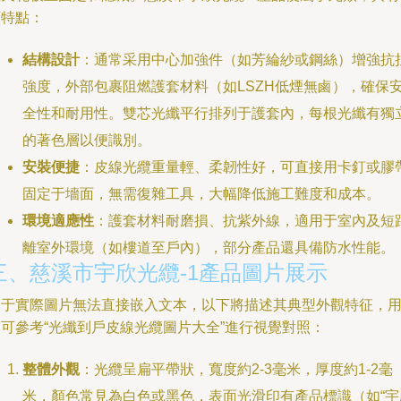
下特點：
結構設計
：通常采用中心加強件（如芳綸紗或鋼絲）增強抗
強度，外部包裹阻燃護套材料（如LSZH低煙無鹵），確保
全性和耐用性。雙芯光纖平行排列于護套內，每根光纖有獨
的著色層以便識別。
安裝便捷
：皮線光纜重量輕、柔韌性好，可直接用卡釘或膠
固定于墻面，無需復雜工具，大幅降低施工難度和成本。
環境適應性
：護套材料耐磨損、抗紫外線，適用于室內及短
離室外環境（如樓道至戶內），部分產品還具備防水性能。
三、慈溪市宇欣光纜-1產品圖片展示
由于實際圖片無法直接嵌入文本，以下將描述其典型外觀特征，
戶可參考“光纖到戶皮線光纜圖片大全”進行視覺對照：
整體外觀
：光纜呈扁平帶狀，寬度約2-3毫米，厚度約1-2毫
米，顏色常見為白色或黑色，表面光滑印有產品標識（如“宇