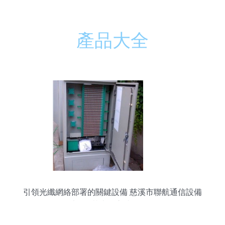
產品大全
引領光纖網絡部署的關鍵設備 慈溪市聯航通信設備
廠720芯光纜交接箱解析